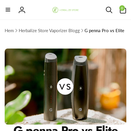
vidare
0
till
0
artiklar
Logga
innehåll
in
Hem
Herbalize Store Vaporizer Blogg
G penna Pro vs Elite
G penna Pro vs Elite