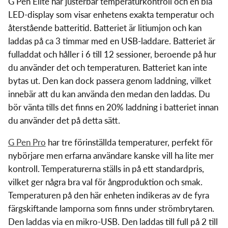
G Pen Elite har justerbar temperaturkontroll och en blå
LED-display som visar enhetens exakta temperatur och
återstående batteritid. Batteriet är litiumjon och kan
laddas på ca 3 timmar med en USB-laddare. Batteriet är
fulladdat och håller i 6 till 12 sessioner, beroende på hur
du använder det och temperaturen. Batteriet kan inte
bytas ut. Den kan dock passera genom laddning, vilket
innebär att du kan använda den medan den laddas. Du
bör vänta tills det finns en 20% laddning i batteriet innan
du använder det på detta sätt.
G Pen Pro
har tre förinställda temperaturer, perfekt för
nybörjare men erfarna användare kanske vill ha lite mer
kontroll. Temperaturerna ställs in på ett standardpris,
vilket ger några bra val för ångproduktion och smak.
Temperaturen på den här enheten indikeras av de fyra
färgskiftande lamporna som finns under strömbrytaren.
Den laddas via en mikro-USB. Den laddas till full på 2 till