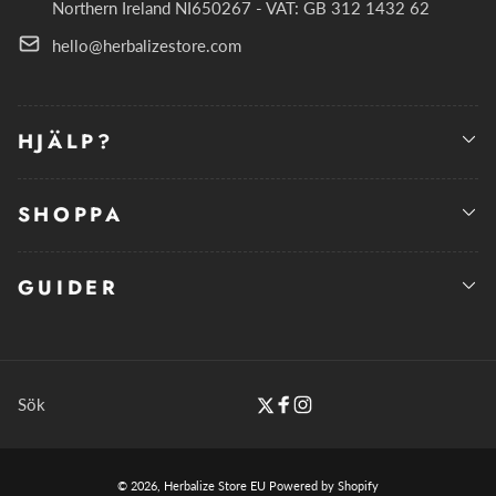
Northern Ireland NI650267 - VAT: GB 312 1432 62
hello@herbalizestore.com
HJÄLP?
SHOPPA
GUIDER
Sök
Twitter
Facebook
Instagram
Betalningsmetoder
© 2026,
Herbalize Store EU
Powered by Shopify