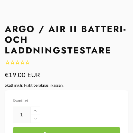
ARGO / AIR II BATTERI-
OCH
LADDNINGSTESTARE
Ordinarie
€19.00 EUR
pris
Skatt ingår.
Frakt
beräknas i kassan.
Kvantitet
Öka
kvantitet
Minska
för
kvantitet