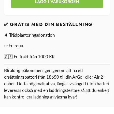
ArGo
LÄGG I VARUKORGEN
för
/
ArGo
Air
/
II
Air
batteri-
II
✅ GRATIS MED DIN BESTÄLLNING
och
batteri-
laddningstestare
🌲 Trädplanteringsdonation
och
laddningstestare
↩ Fri retur
🇸🇪 Fri frakt från 1000 KR
Bli aldrig påkommen igen genom att ha ett
ersättningsbatteri från 18650 till din ArGo- eller Air 2-
enhet. Detta högkvalitativa, långa livslängd Li-Ion batteri
levereras också med en laddningstestare så att du enkelt
kan kontrollera laddningsnivåerna kvar!