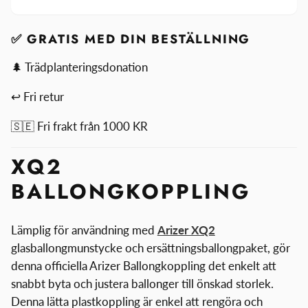
Ballonganslutning
XQ2
Ballonganslutning
✅ GRATIS MED DIN BESTÄLLNING
🌲 Trädplanteringsdonation
↩ Fri retur
🇸🇪 Fri frakt från 1000 KR
XQ2
BALLONGKOPPLING
Lämplig för användning med
Arizer XQ2
glasballongmunstycke och ersättningsballongpaket, gör
denna officiella Arizer Ballongkoppling det enkelt att
snabbt byta och justera ballonger till önskad storlek.
Denna lätta plastkoppling är enkel att rengöra och