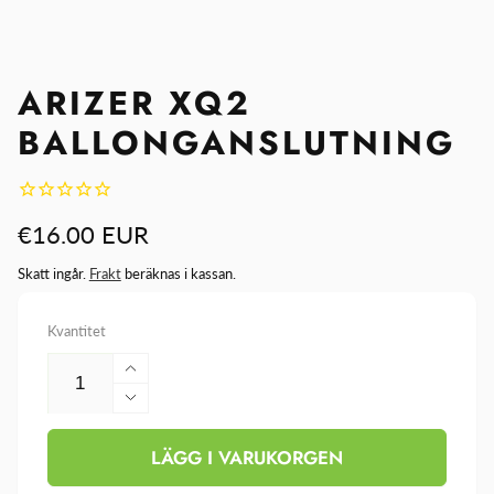
ARIZER XQ2
BALLONGANSLUTNING
Ordinarie
€16.00 EUR
pris
Skatt ingår.
Frakt
beräknas i kassan.
Kvantitet
Öka
kvantitet
Minska
för
kvantitet
Arizer
LÄGG I VARUKORGEN
för
XQ2
Arizer