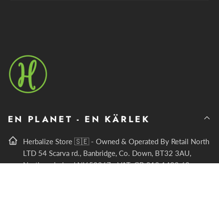
E-
post
EN PLANET - EN KÄRLEK
Herbalize Store 🇸🇪 - Owned & Operated By Retail North
LTD 54 Scarva rd., Banbridge, Co. Down, BT32 3AU,
Northern Ireland NI650267 - VAT: GB 312 1432 62
hello@herbalizestore.com
€515.00 EUR
O
F
LÄGG I VARUKORGEN
Svart
€416.97 EUR
r
ö
d
r