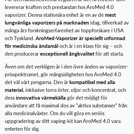
levererar kraften och prestandan hos AroMed 4.0
vaporizer. Denna stationära enhet är en av de
mest
lungvänliga vaporizers på marknaden
idag, tillverkad av
många års forskningserfarenhet av toppforskare i USA
och Tyskland.
AroMed-Vaporizer är speciellt utformad
för medicinska ändamål
och är i en klass för sig – och
den producerar
exceptionell ångkvalitet
för att starta.
Även om det verkligen är i den övre änden av vaporizer-
prisspektrumet, gör mångsidigheten hos AroMed 4.0
det väl värt pengarna. Den är
kompatibel med alla
material
, inklusive torra örter, oljor och koncentrat, och
dess
innovativa värmekälla
gör det möjligt för
användare att få maximal dos av "aktiva substanser" från
alla medicinalväxter. Om du vill göra en seriös
uppgradering av ditt vaping-kit kan AroMed 4.0 vara
enheten för dig.