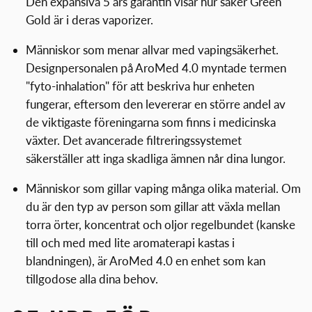
Den expansiva 5 års garantin visar hur säker Green
Gold är i deras vaporizer.
Människor som menar allvar med vapingsäkerhet.
Designpersonalen på AroMed 4.0 myntade termen
"fyto-inhalation" för att beskriva hur enheten
fungerar, eftersom den levererar en större andel av
de viktigaste föreningarna som finns i medicinska
växter. Det avancerade filtreringssystemet
säkerställer att inga skadliga ämnen når dina lungor.
Människor som gillar vaping många olika material. Om
du är den typ av person som gillar att växla mellan
torra örter, koncentrat och oljor regelbundet (kanske
till och med med lite aromaterapi kastas i
blandningen), är AroMed 4.0 en enhet som kan
tillgodose alla dina behov.