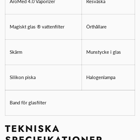
AroMed 4.0 Vaporizer
Resväska
Magiskt glas ® vattenfilter
Örthållare
Skärm
Munstycke i glas
Silikon piska
Halogenlampa
Band för glasfilter
TEKNISKA
SPECIFIKATIONER