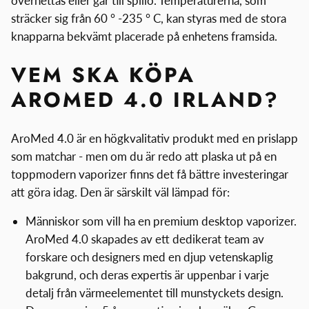
överhettas eller går till spillo. Temperaturerna, som
sträcker sig från 60 ° -235 ° C, kan styras med de stora
knapparna bekvämt placerade på enhetens framsida.
VEM SKA KÖPA
AROMED 4.0 IRLAND?
AroMed 4.0 är en högkvalitativ produkt med en prislapp
som matchar - men om du är redo att plaska ut på en
toppmodern vaporizer finns det få bättre investeringar
att göra idag. Den är särskilt väl lämpad för:
Människor som vill ha en premium desktop vaporizer.
AroMed 4.0 skapades av ett dedikerat team av
forskare och designers med en djup vetenskaplig
bakgrund, och deras expertis är uppenbar i varje
detalj från värmeelementet till munstyckets design.