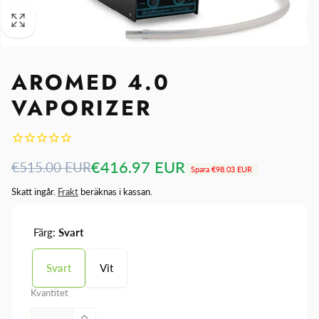
AROMED 4.0
VAPORIZER
Ordinarie
Försäljningspris
€416.97 EUR
€515.00 EUR
Spara
€98.03 EUR
pris
Skatt ingår.
Frakt
beräknas i kassan.
Färg:
Svart
Svart
Vit
Kvantitet