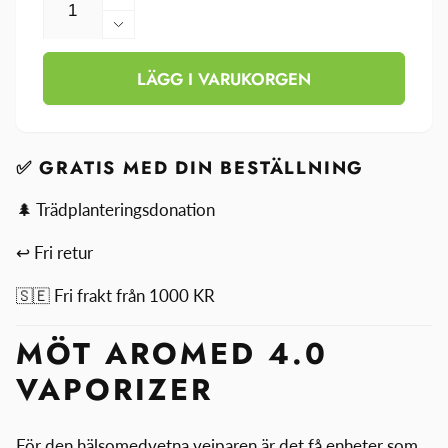
Öka
kvantitet
Minska
för
kvantitet
Aromed
LÄGG I VARUKORGEN
för
4.0
Aromed
Vaporizer
4.0
Vaporizer
✅ GRATIS MED DIN BESTÄLLNING
🌲 Trädplanteringsdonation
↩ Fri retur
🇸🇪 Fri frakt från 1000 KR
MÖT AROMED 4.0
VAPORIZER
För den hälsomedvetna vejparen är det få enheter som