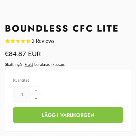
BOUNDLESS CFC LITE
2
Reviews
Ordinarie
€84.87 EUR
pris
Skatt ingår.
Frakt
beräknas i kassan.
Kvantitet
Öka
kvantitet
Minska
för
kvantitet
Boundless
LÄGG I VARUKORGEN
för
CFC
Boundless
Lite
CFC
Lite