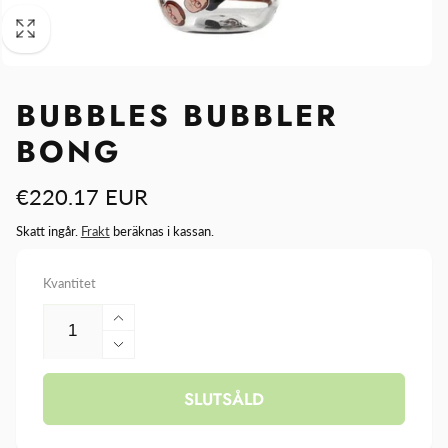
BUBBLES BUBBLER
BONG
Ordinarie
€220.17 EUR
pris
Skatt ingår.
Frakt
beräknas i kassan.
Kvantitet
Öka
kvantitet
Minska
för
kvantitet
Bubbles
SLUTSÅLD
för
Bubbler
Bubbles
Bong
Bubbler