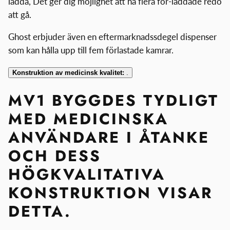
ladda, Det ger dig möjlighet att ha flera för-laddade redo
att gå.
Ghost erbjuder även en eftermarknadssdegel dispenser
som kan hålla upp till fem förlastade kamrar.
Konstruktion av medicinsk kvalitet:
.
MV1 BYGGDES TYDLIGT
MED MEDICINSKA
ANVÄNDARE I ÅTANKE
OCH DESS
HÖGKVALITATIVA
KONSTRUKTION VISAR
DETTA.