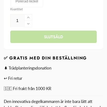
Polerad nickel
Kvantitet
Öka
kvantitet
Minska
för
kvantitet
Spöke
SLUTSÅLD
för
MV1
Spöke
MV1
✅ GRATIS MED DIN BESTÄLLNING
🌲 Trädplanteringsdonation
↩ Fri retur
🇸🇪 Fri frakt från 1000 KR
Den innovativa degelkammaren är inte bara lätt att