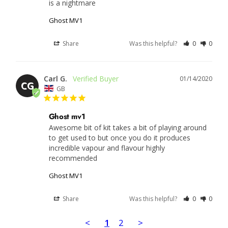
is a nightmare
Ghost MV1
Share
Was this helpful?
0
0
Carl G.
01/14/2020
CG
GB
Ghost mv1
Awesome bit of kit takes a bit of playing around 
to get used to but once you do it produces 
incredible vapour and flavour highly 
recommended
Ghost MV1
Share
Was this helpful?
0
0
<
1
2
>