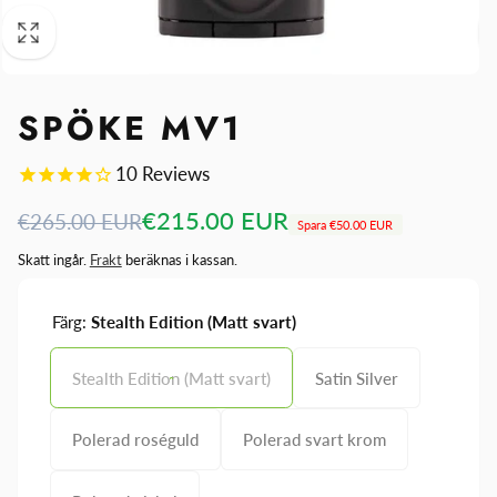
SPÖKE MV1
10
Reviews
Ordinarie
Försäljningspris
€215.00 EUR
€265.00 EUR
Spara
€50.00 EUR
pris
Skatt ingår.
Frakt
beräknas i kassan.
Färg:
Stealth Edition (Matt svart)
Stealth Edition (Matt svart)
Satin Silver
Polerad roséguld
Polerad svart krom