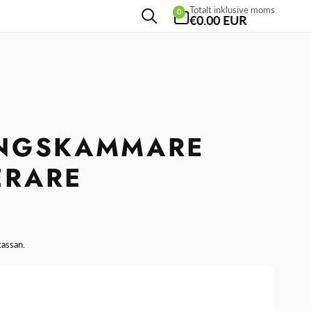
0
Totalt inklusive moms
0
artiklar
€0.00 EUR
Y
INGSKAMMARE
ERARE
kassan.