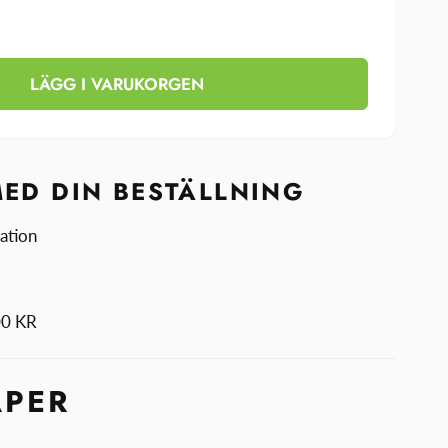
et
a
et
TY
LÄGG I VARUKORGEN
ngskammare
TY
rare
ngskammare
rare
MED DIN BESTÄLLNING
ation
000 KR
APER