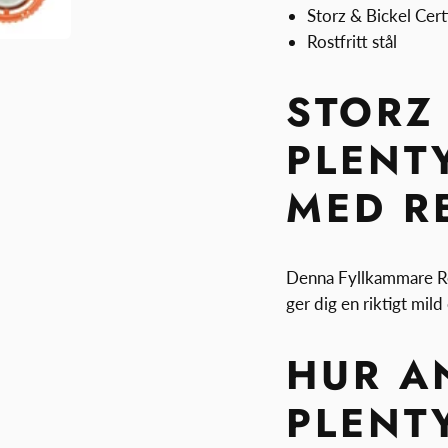
Storz & Bickel Cert
Rostfritt stål
STORZ
PLENT
MED R
Denna Fyllkammare Red
ger dig en riktigt mil
HUR A
PLENT