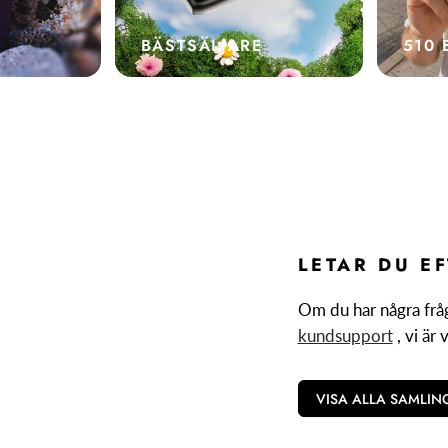
BÄSTSÄLJARE
510 
LETAR DU E
Om du har några frå
kundsupport
, vi är 
VISA ALLA SAMLIN