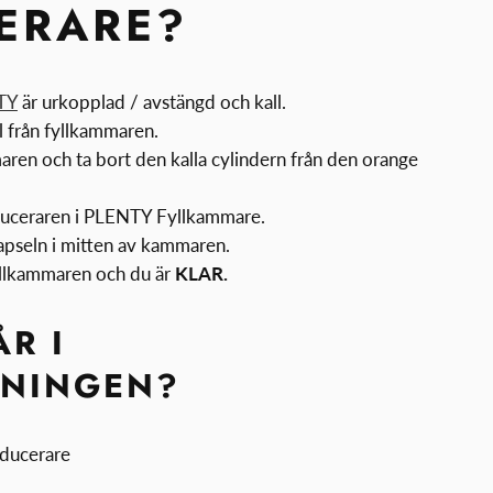
ERARE?
TY
är urkopplad / avstängd och kall.
al från fyllkammaren.
aren och ta bort den kalla cylindern från den orange
duceraren i PLENTY Fyllkammare.
apseln i mitten av kammaren.
yllkammaren och du är
KLAR.
R I
KNINGEN?
ducerare