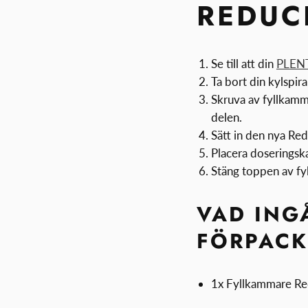
REDUC
Se till att din
PLEN
Ta bort din kylspir
Skruva av fyllkamm
delen.
Sätt in den nya Re
Placera doseringsk
Stäng toppen av f
VAD INGÅ
FÖRPAC
1x Fyllkammare Re