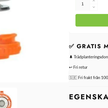
Öka
kvantit
Minsk
för
kvantit
PLEN
för
fyllni
PLEN
reduce
fyllni
reduce
✅ GRATIS 
🌲 Trädplanteringsdon
↩ Fri retur
🇸🇪 Fri frakt från 1
EGENSK