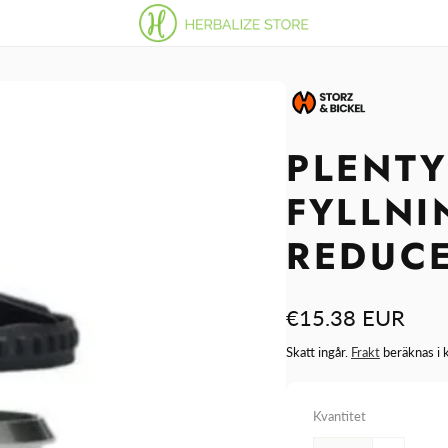
PLENT
FYLLN
REDUC
Ordinarie
€15.38 EUR
pris
Skatt ingår.
Frakt
beräknas i 
Kvantitet