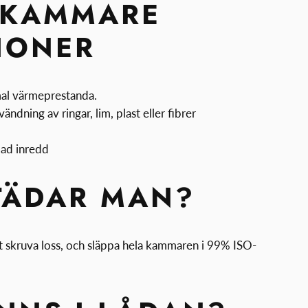
EKAMMARE
IONER
al värmeprestanda.
ändning av ringar, lim, plast eller fibrer
dad inredd
TÄDAR MAN?
lt skruva loss, och släppa hela kammaren i 99% ISO-