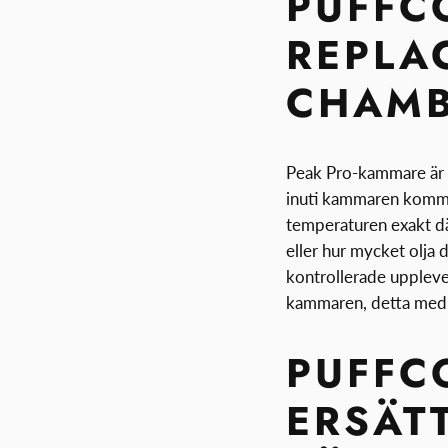
PUFFC
REPLA
CHAM
Peak Pro-kammare är 
inuti kammaren kommu
temperaturen exakt dä
eller hur mycket olja 
kontrollerade uppleve
kammaren, detta med 
PUFFC
ERSÄT