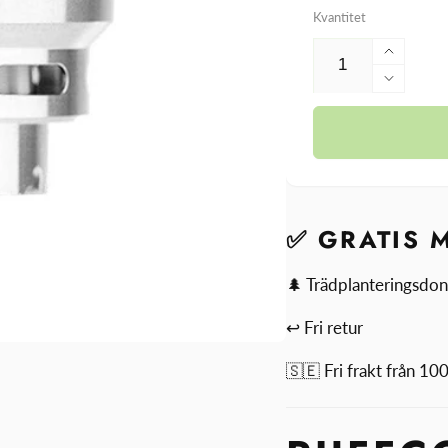
Kvantitet
Öka
kvantit
Minsk
för
kvantit
Puffco
för
Peak
Puffco
Pro
Peak
Repla
Pro
Chamb
Repla
✅ GRATIS 
Chamb
🌲 Trädplanteringsdon
↩ Fri retur
🇸🇪 Fri frakt från 1