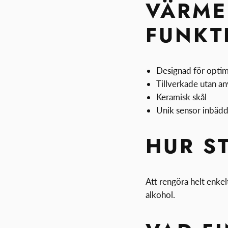
VÄRM
FUNKT
Designad för optim
Tillverkade utan anv
Keramisk skål
Unik sensor inbäd
HUR S
Att rengöra helt enke
alkohol.