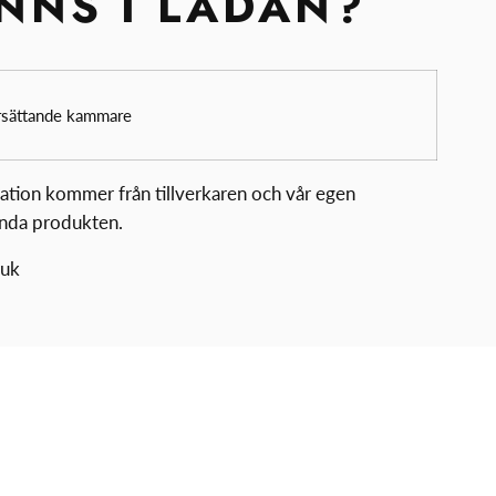
INNS I LÅDAN?
ersättande kammare
mation kommer från tillverkaren och vår egen
ända produkten.
ruk