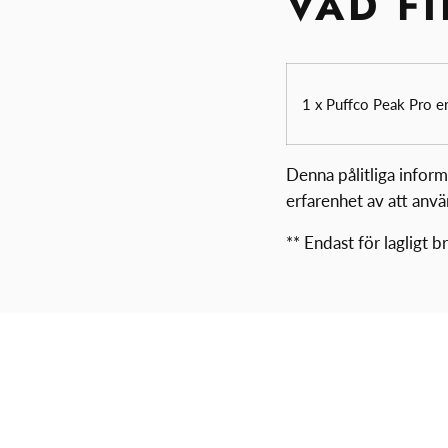
VAD F
1 x Puffco Peak Pro 
Denna pålitliga infor
erfarenhet av att anv
** Endast för lagligt b