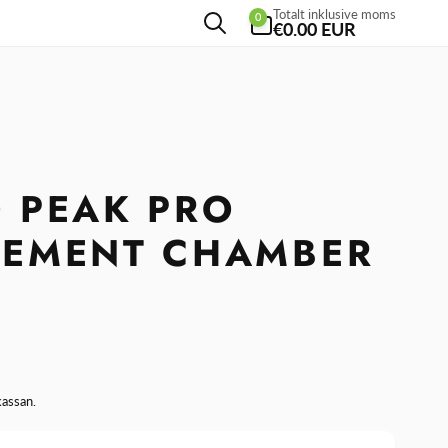
0
Totalt inklusive moms
0
artiklar
€0.00 EUR
 PEAK PRO
CEMENT CHAMBER
kassan.