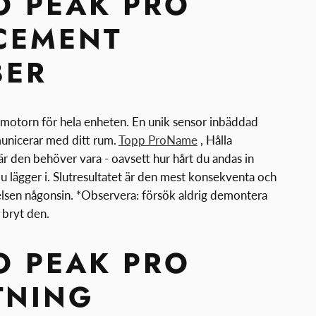
O PEAK PRO
CEMENT
BER
motorn för hela enheten. En unik sensor inbäddad
nicerar med ditt rum.
Topp ProName
, Hålla
r den behöver vara - oavsett hur hårt du andas in
du lägger i. Slutresultatet är den mest konsekventa och
lsen någonsin. *Observera: försök aldrig demontera
bryt den.
O PEAK PRO
TNING