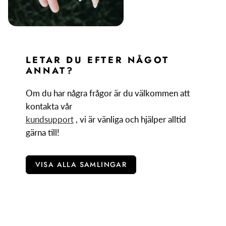
VAPORIZERS UNDER
€200
Om du har letat efter en enhet som levererar kvalitet
och felfri funktionalitet men fortfarande ligger i önskad
LETAR DU EFTER NÅGOT
prisklass har du kommit till rätt ställe. I den här samlingen
ANNAT?
hittar du en handfull otroliga enheter som får alla dina
Om du har några frågor är du välkommen att
vape-drömmar att gå i uppfyllelse men utan att tömma
kontakta vår
plånboken helt. Istället för att bara ge dig namnen på
kundsupport
, vi är vänliga och hjälper alltid
dessa fantastiska vaporizers och skicka dig på ditt glada
gärna till!
sätt, kommer vi att berätta exakt vad som gör dem
"bäst" och göra det lättare för dig att välja "den".
VISA ALLA SAMLINGAR