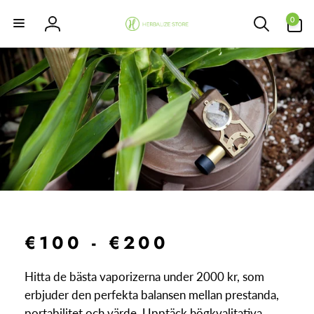
vidare
0
till
0
artiklar
Logga
innehåll
in
€100 - €200
Hitta de bästa vaporizerna under 2000 kr, som
erbjuder den perfekta balansen mellan prestanda,
portabilitet och värde. Upptäck högkvalitativa