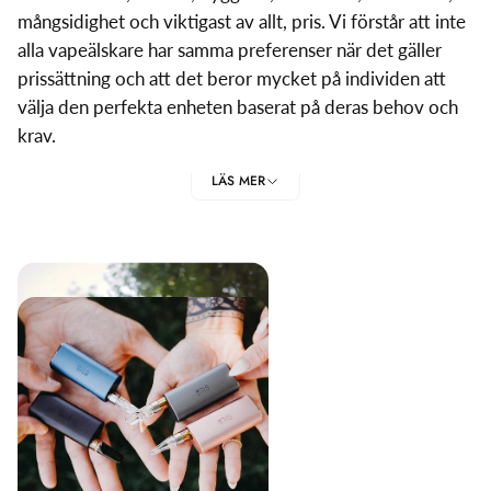
mångsidighet och viktigast av allt, pris. Vi förstår att inte
alla vapeälskare har samma preferenser när det gäller
prissättning och att det beror mycket på individen att
välja den perfekta enheten baserat på deras behov och
krav.
Vi har arbetat hårt och sökt vitt och brett för att göra en
LÄS MER
samling av bästa vaporizer under € 200 så att du kan
hitta den perfekta vaporizern till det perfekta priset.
Vårt mål är att göra processen att hitta den perfekta
enheten enkel och stressfri, så att du kan njuta av din
vape-upplevelse som aldrig tidigare och vi är
övertygade om att med den information vi
tillhandahåller kommer du äntligen att kunna hitta det du
letat efter.
VÅR SAMLING AV