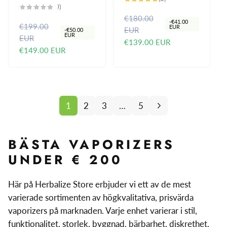
totalt
0
(0)
i
i
antal
totalt
€180.00
recensioner
O
F
s
s
antal
-
€41.00
€199.00
recensioner
O
F
EUR
EUR
r
ö
-
€50.00
EUR
EUR
r
ö
€139.00 EUR
d
r
€149.00 EUR
d
r
i
s
i
s
n
ä
n
ä
a
l
a
l
r
j
r
j
i
n
1
2
3
…
5
i
n
e
i
e
i
p
n
p
n
BÄSTA VAPORIZERS
r
g
r
g
i
s
UNDER € 200
i
s
s
p
s
p
r
Här på Herbalize Store erbjuder vi ett av de mest
r
i
varierade sortimenten av högkvalitativa, prisvärda
i
s
s
vaporizers på marknaden. Varje enhet varierar i stil,
funktionalitet, storlek, byggnad, bärbarhet, diskrethet,